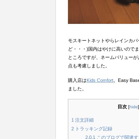
モスキートネットやらレインカバ
ど・・・)国内はやけに高いのでま
ところですが、ネームバリューが
点も考慮しました。
購入店は
Kids Comfort
。Easy 
ました。
目次
[
hide
]
1
注文詳細
2
トラッキング記録
2.0.1
このブログで関連す