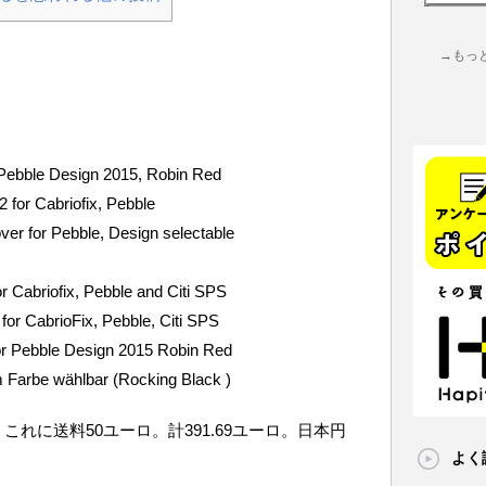
→もっ
Pebble Design 2015, Robin Red
for Cabriofix, Pebble
r for Pebble, Design selectable
r Cabriofix, Pebble and Citi SPS
or CabrioFix, Pebble, Citi SPS
or Pebble Design 2015 Robin Red
Farbe wählbar (Rocking Black )
。これに送料50ユーロ。計391.69ユーロ。日本円
よく