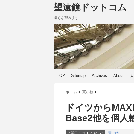
望遠鏡ドットコム
遠くを望みます
TOP
Sitemap
Archives
About
大
ホーム
>
買い物
>
ドイツからMAXI-C
Base2他を個
公開日：
2015/04/06
:
買い物