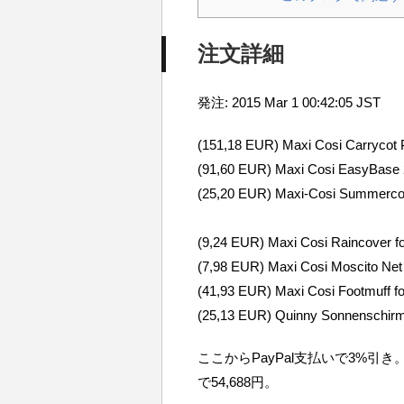
注文詳細
発注: 2015 Mar 1 00:42:05 JST
(151,18 EUR) Maxi Cosi Carrycot 
(91,60 EUR) Maxi Cosi EasyBase 2 
(25,20 EUR) Maxi-Cosi Summercove
(9,24 EUR) Maxi Cosi Raincover fo
(7,98 EUR) Maxi Cosi Moscito Net f
(41,93 EUR) Maxi Cosi Footmuff f
(25,13 EUR) Quinny Sonnenschirm 
ここからPayPal支払いで3%引き
で54,688円。