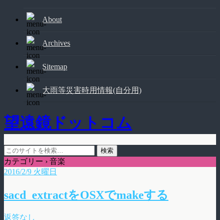
About
Archives
Sitemap
大雨等災害時用情報(自分用)
望遠鏡ドットコム
カテゴリー ›
音楽
2016/2/9 火曜日
sacd_extractをOSXでmakeする
返答なし