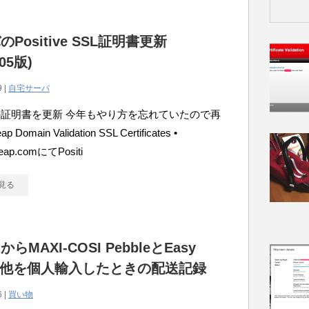
Positive SSL証明書更新
/05版)
9 |
自宅サーバ
証明書を更新 今年もやり方を忘れていたので再
 Domain Validation SSL Certificates •
eap.comにてPositi
見る
らMAXI-COSI PebbleとEasy
e2他を個人輸入したときの配送記録
6 |
買い物