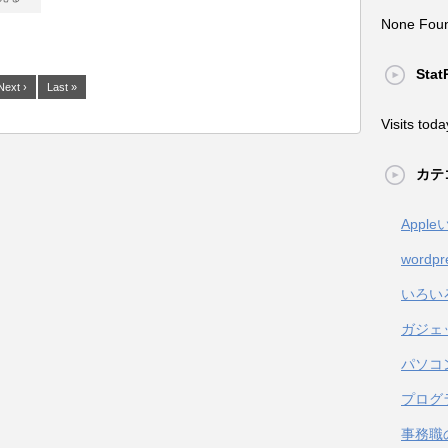
None Fou
Stat
Next ›
Last »
Visits toda
カテ
Appl
wordpr
いろい
ガジェ
パソコ
プログ
事務職