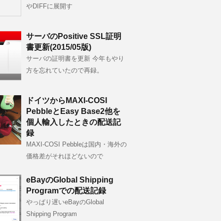
やDIFFに展開す
サーバのPositive SSL証明
書更新(2015/05版)
サーバの証明書を更新 今年もやり
方を忘れていたので再録。
ドイツからMAXI-COSI
PebbleとEasy Base2他を
個人輸入したときの配送記
録
MAXI-COSI Pebbleは国内・海外の
価格差がそれほどないので
eBayのGlobal Shipping
Programでの配送記録
やっぱり遅いeBayのGlobal
Shipping Program