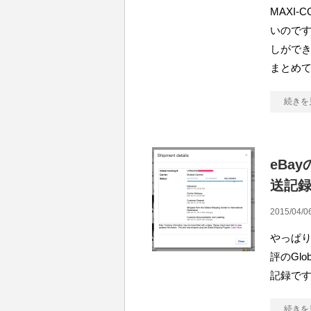
MAXI-
いのです
しができ
まとめ
続きを
eBay
送記
2015/04/0
やっぱり遅い
評のGlob
記録で
続きを