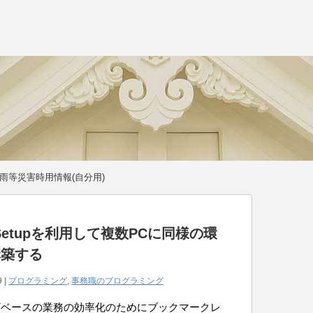
雨等災害時用情報(自分用)
o Setupを利用して複数PCに同様の環
構築する
9 |
プログラミング
,
事務職のプログラミング
ザベースの業務の効率化のためにブックマークレ