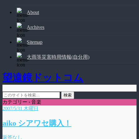
About
Archives
Sitemap
大雨等災害時用情報(自分用)
望遠鏡ドットコム
カテゴリー ›
音楽
2007/5/31 木曜日
aiko シアワセ購入！
返答なし