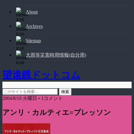
About
Archives
Sitemap
大雨等災害時用情報(自分用)
望遠鏡ドットコム
2004/8/10 火曜日 • 1コメント
アンリ・カルティエ=ブレッソン