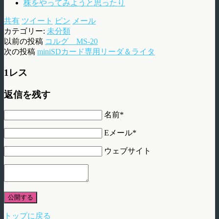
株をやってみようと思ったり
共有
ツイート
ピン
メール
カテゴリー:
未分類
以前の投稿
コルグ MS-20
次の投稿
miniSDカード専用リーダ＆ライタ
1レス
返信を残す
名前*
Eメール*
ウェブサイト
公開する
トップに戻る