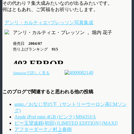
その代わり？集大成みたいなのが出るみたいです。
何はともあれ、ご冥福をお祈りいたします。
アンリ・カルティエ=ブレッソン写真集成
アンリ・カルティエ・ブレッソン ， 堀内 花子
発売日
2004/07
売り上げランキング
915
Amazonで詳しく見る
このブログで関連すると思われる他の投稿
amin／おなじ空の下（サントリーウーロン茶CMソン
グ)
Apple iPod mini 4GB (ピンク) M9435J/A
ビー玉望遠鏡(初回) [LIMITED EDITION] [MAXI]
アフターダーク／村上春樹