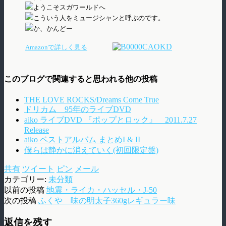
ようこそスガワールドへ
こういう人をミュージシャンと呼ぶのです。
か、かんどー
Amazonで詳しく見る
このブログで関連すると思われる他の投稿
THE LOVE ROCKS/Dreams Come True
ドリカム 95年のライブDVD
aiko ライブDVD 『ポップとロック』 2011.7.27
Release
aiko ベストアルバム まとめI & II
僕らは静かに消えていく(初回限定盤)
共有
ツイート
ピン
メール
カテゴリー:
未分類
以前の投稿
地震・ライカ・ハッセル・J-50
次の投稿
ふくや 味の明太子360gレギュラー味
返信を残す