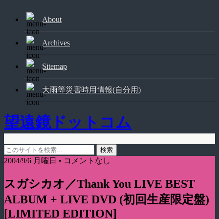
About
Archives
Sitemap
大雨等災害時用情報(自分用)
望遠鏡ドットコム
2004/9/6 月曜日 • コメントなし
スガシカオ／Thank You LIVE BEST
ALBUM + LIVE DVD (初回生産限定盤)
[LIMITED EDITION]