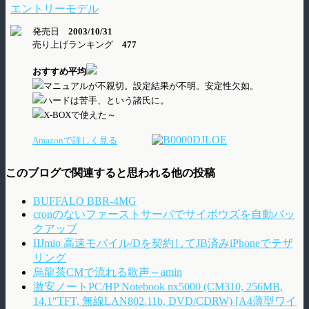
エントリーモデル
発売日
2003/10/31
売り上げランキング
477
おすすめ平均
マニュアルが不親切。設定結果が不明。安定性欠如。
ハードは苦手、という諸氏に。
X-BOXで使えた～
Amazonで詳しく見る
このブログで関連すると思われる他の投稿
BUFFALO BBR-4MG
cronのないファーストサーバでサイボウズを自動バッ
クアップ
IIJmio 高速モバイル/Dを契約してJB済みiPhoneでテザ
リング
烏龍茶CMで流れる歌声～amin
激安ノートPC/HP Notebook nx5000 (CM310, 256MB,
14.1″TFT, 無線LAN802.11b, DVD/CDRW) [A4薄型ワイ