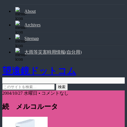
About
Archives
Sitemap
大雨等災害時用情報(自分用)
望遠鏡ドットコム
2004/10/27 水曜日 • コメントなし
続 メルコルータ