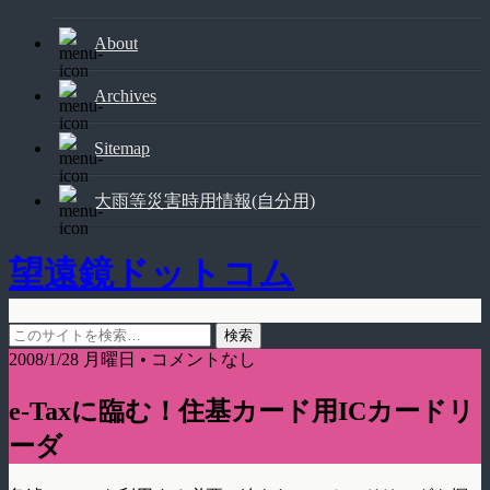
About
Archives
Sitemap
大雨等災害時用情報(自分用)
望遠鏡ドットコム
2008/1/28 月曜日 • コメントなし
e-Taxに臨む！住基カード用ICカードリ
ーダ