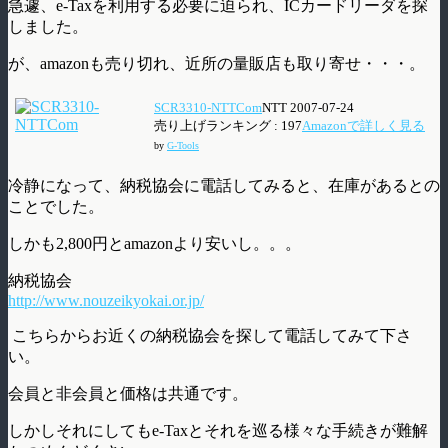
急遽、e-Taxを利用する必要に迫られ、ICカードリーダを探
しました。
が、amazonも売り切れ、近所の量販店も取り寄せ・・・。
SCR3310-NTTCom
NTT 2007-07-24
売り上げランキング : 197
Amazonで詳しく見る
by
G-Tools
冷静になって、納税協会に電話してみると、在庫があるとの
ことでした。
しかも2,800円とamazonより安いし。。。
納税協会
http://www.nouzeikyokai.or.jp/
こちらからお近くの納税協会を探して電話してみて下さ
い。
会員と非会員と価格は共通です。
しかしそれにしてもe-Taxとそれを巡る様々な手続きが難解