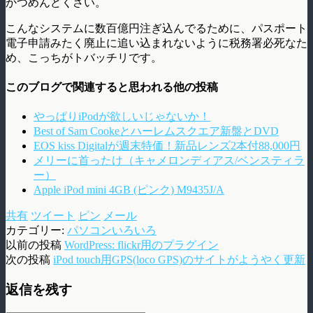
かつめんどくさい。
こんなシステムに数百億円注ぎ込んでるために、パスポート
電子申請みたく廃止に追い込まれないように税務署必死なた
め、こっちがトバッチリです。
このブログで関連すると思われる他の投稿
やっぱりiPodが欲しいじゃないか！
Best of Sam Cookeとハーレムスクエア新盤とDVD
EOS kiss Digitalが週末特価！新品レンズ2本付88,000円
メリーに首ったけ（キャメロンディアス/ベンスティラ
ー）
Apple iPod mini 4GB (ピンク) M9435J/A
共有
ツイート
ピン
メール
カテゴリー:
パソコンいろいろ
以前の投稿
WordPress: flickr用のプラグイン
次の投稿
iPod touch用GPS(loco GPS)のサイトがようやく更新
返信を残す