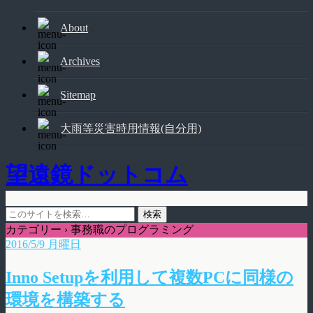
About
Archives
Sitemap
大雨等災害時用情報(自分用)
望遠鏡ドットコム
カテゴリー ›
事務職のプログラミング
2016/5/9 月曜日
Inno Setupを利用して複数PCに同様の
環境を構築する