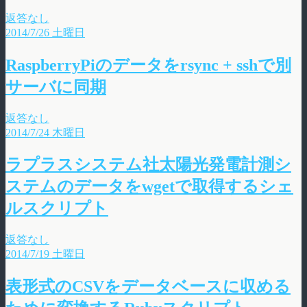
返答なし
2014/7/26 土曜日
RaspberryPiのデータをrsync + sshで別
サーバに同期
返答なし
2014/7/24 木曜日
ラプラスシステム社太陽光発電計測シ
ステムのデータをwgetで取得するシェ
ルスクリプト
返答なし
2014/7/19 土曜日
表形式のCSVをデータベースに収める