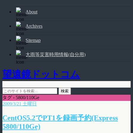
About
Archives
Sitemap
大雨等災害時用情報(自分用)
望遠鏡ドットコム
タグ › 5800/110Ge
2009/3/21 土曜日
CentOS5.2でPT1を録画予約(Express
5800/110Ge)