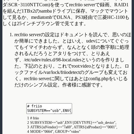
ダ:SCR−3110NTTCom)を使ってrecfriio serverで録画、RAID1
を組んだ1TBx2のsambaドライブに保存。マックでマウント
して見るか、mediatombでDLNA、PS3経由で三菱HC-1100も
しくは25インチブラウン管で見てます。
recfriio serverの設定はドキュメントを読んで、思いのほ
か簡単にできました。とはいえ、udevについてぐぐっ
てもイマイチわからず、なんとなく頭の数字順に処理
されるんだろうとアタリをつけて、とりあえ
ず、/etc/udev/rules.d/98-local.rulesというのを作りまし
た。下記のとおり。これでroot:videoとなりました。ロ
ックファイル/var/lock/friiodetectのグループも変えてお
く。recfriio serverに関してはあとはconfig.phpをいじる
だけのシンプル設定。作者様に感謝です。
1
# friio
2
SUBSYSTEM
==
"usb"
,
ENV
{
DEVTYPE
}
==
"usb_device"
,
3
ATTRS
{
idVendor
}
==
"7a69"
,
ATTRS
{
idProduct
}
==
"0001"
,
4
MODE
=
"0664"
,
GROUP
=
"video"