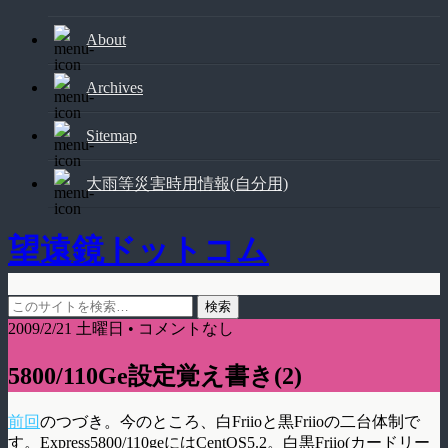
About
Archives
Sitemap
大雨等災害時用情報(自分用)
望遠鏡ドットコム
2009/2/21 土曜日 • コメントなし
5800/110Ge設定覚え書き(2)
前回
のつづき。今のところ、白Friioと黒Friioの二台体制で
す。Express5800/110geにはCentOS5.2。白黒Friio(カードリー