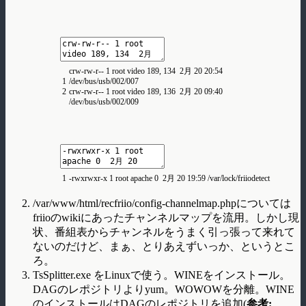
crw
-
rw
-
r
--
1
root
video
189
,
134
2
月
20
20
:
54
1
/
dev
/
bus
/
usb
/
002
/
007
2
crw
-
rw
-
r
--
1
root
video
189
,
136
2
月
20
09
:
40
/
dev
/
bus
/
usb
/
002
/
009
1
-
rwxrwxr
-
x
1
root
apache
0
2
月
20
19
:
59
/
var
/
lock
/
friiodetect
/var/www/html/recfriio/config-channelmap.phpについては
friioのwikiにあったチャンネルマップを流用。しかし現
状、番組表からチャンネルをうまく引っ張って来れて
ないのだけど、まぁ、とりあえずいっか、というとこ
ろ。
TsSplitter.exe をLinuxで使う。WINEをインストール。
DAGのレポジトリよりyum。WOWOWを分離。WINE
のインストールはDAGのレポジトリを追加(
参考: