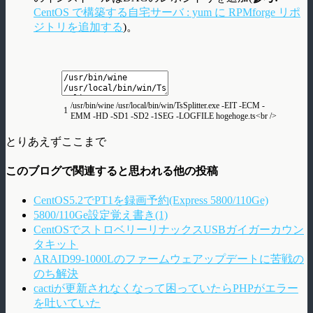
CentOS で構築する自宅サーバ : yum に RPMforge リポ
ジトリを追加する
)。
/
usr
/
bin
/
wine
/
usr
/
local
/
bin
/
win
/
TsSplitter
.
exe
-
EIT
-
ECM
-
1
EMM
-
HD
-
SD1
-
SD2
-
1SEG
-
LOGFILE
hogehoge
.
ts
<
br
/
>
とりあえずここまで
このブログで関連すると思われる他の投稿
CentOS5.2でPT1を録画予約(Express 5800/110Ge)
5800/110Ge設定覚え書き(1)
CentOSでストロベリーリナックスUSBガイガーカウン
タキット
ARAID99-1000Lのファームウェアップデートに苦戦の
のち解決
cactiが更新されなくなって困っていたらPHPがエラー
を吐いていた