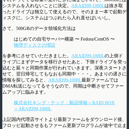
システムを入れないことに決定。
ARAID99-1000L
は抜き取
ったドライブは独立して使えるので、そのまま一本で起動デ
ィスクに。システムはつぶれたら入れ直せばいいし。
さて、500GBのデータ領域化方法は
はじめての自宅サーバー構築 〜 Fedora/CentOS 〜
物理ディスクの増設
を参考にさせていただきました。
ARAID99-1000L
の上側ド
ライブにまずデータを移行させたあと、下側ドライブを突っ
込むと延々と同期作業が行われていきます。深夜スタートさ
せて、翌日帰宅してもなおも同期中・・・。あまりの遅さに
情報を探してみると、
ARAID99-1000L
最新ファームでは
DMA転送になってるそうなので、同期は中断させてファー
ムアップに臨みます。
株式会社キング・テック：製品情報＞RAID BOX
＞ARAID99-1000L
上記国内代理店サイトより最新ファームをダウンロード後、
フロッピ起動させるもファーム更新プログラムが途中で止ま