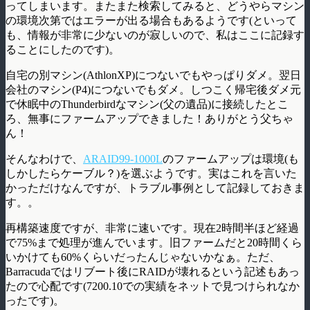
ってしまいます。またまた検索してみると、どうやらマシン
の環境次第ではエラーが出る場合もあるようです(といって
も、情報が非常に少ないのが寂しいので、私はここに記録す
ることにしたのです)。
自宅の別マシン(AthlonXP)につないでもやっぱりダメ。翌日
会社のマシン(P4)につないでもダメ。しつこく帰宅後ダメ元
で休眠中のThunderbirdなマシン(父の遺品)に接続したとこ
ろ、無事にファームアップできました！ありがとう父ちゃ
ん！
そんなわけで、
ARAID99-1000L
のファームアップは環境(も
しかしたらケーブル？)を選ぶようです。実はこれを言いた
かっただけなんですが、トラブル事例として記録しておきま
す。。
再構築速度ですが、非常に速いです。現在2時間半ほど経過
で75%まで処理が進んでいます。旧ファームだと20時間くら
いかけても60%くらいだったんじゃないかなぁ。ただ、
Barracudaではリブート後にRAIDが壊れるという記述もあっ
たので心配です(7200.10での実績をネットで見つけられなか
ったです)。