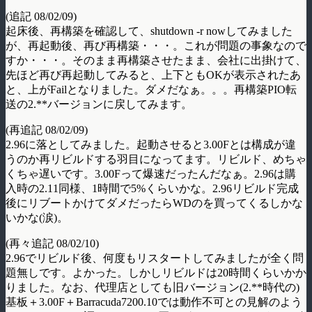
(追記 08/02/09)
起床後、再構築を確認して、shutdown -r nowしてみました
が、再起動後、再び再構築・・・。これが問題の事象なので
すか・・・。そのまま再構築させたまま、会社に出掛けて、
先ほど再び再起動してみると、上下ともOKが表示されたあ
と、上がFailとなりました。ダメだなぁ。。。再構築PIO転
送の2.**バージョンに戻してみます。
(再追記 08/02/09)
2.96に落としてみました。起動させると3.00Fとは構成が違
うのか再リビルドする羽目になってます。リビルド、めちゃ
くちゃ遅いです。3.00Fって爆速だったんだなぁ。2.96は購
入時の2.11同様、1時間で5%くらいかな。2.96リビルド完成
後にリブートかけてダメだったらWDのを買ってくるしかな
いかな(涙)。
(再々追記 08/02/10)
2.96でリビルド後、何度もリスタートしてみましたが全く問
題無しです。よかった。しかしリビルドは20時間くらいかか
りました。なお、代理店としても旧バージョン(2.**時代の)
基板＋3.00F＋Barracuda7200.10では動作不可との見解のよう