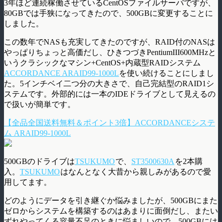
3年ほど連続稼働させているCentOSファイルサーバですが、
80GBでは手狭になってきたので、500GBに変更することに
しました。
この数年でNASも充実してきたのですが、RAID付のNASは
やっぱりちょっと高価だし、ひきつづきPentiumIII600MHzと
いうクラシックなマシン+CentOS+内蔵型RAIDシステム
ACCORDANCE ARAID99-1000L
を使い続けることにしまし
た。5インチベイ二つ分の大きさで、自己完結型のRAID1シ
ステムです。外部的には一本のIDEドライブとして見えるの
で扱いが簡単です。
【全品全国送料無料＆ポイント3倍】ACCORDANCEシステ
ム ARAID99-1000L
500GBのドライブは
TSUKUMO
で、
ST3500630A
を2本購
入。
TSUKUMO
はなんとなく大昔から親しみがあるので愛
用してます。
どのようにデータを引き継ぐか悩みましたが、500GBにまた
ゼロからシステムを構築するのはあまりに面倒だし、またい
ずれやってくる容量不足のときに悩ましいので、500GBには