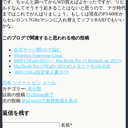
です。ちゃんと調べてからWD買えばよかったですが、リビ
ルドなんてそうそう起きることはないと思うので、テラ時代
まではこれでがんばりましょう。もしくは現在のP3-600Eか
らセレロン1.7GHzマシンに入れ替えてソフトRAIDでもいい
かな。
このブログで関連すると思われる他の投稿
自宅サーバ用OSで悩む
Whitebox Enterprise Linux
MBP17(Early2011) -> MacBook Pro 15 Retina(Late 2013)
MacBook Pro 17(Early 2011)のメモリーを16GB化
5800/110Ge設定覚え書き(1)
共有
ツイート
ピン
メール
カテゴリー:
未分類
以前の投稿
EGBridge終了
次の投稿
iPod touchで為替相場を表示
返信を残す
名前*