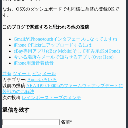
なお、OSXのダッシュボードでも同様に為替の登録OKで
す。
このブログで関連すると思われる他の投稿
GmailがiPhone/touchインタフェースになってますね
iPhoneでFlickrにアップロードするには
eBay専用アプリ(eBay Mobile)そして和み系(Koi Pond)
今いる場所をメールで知らせるアプリ(Over Here)
iPhone用無音着信音
共有
ツイート
ピン
メール
カテゴリー:
Appleいろいろ
以前の投稿
ARAID99-1000Lのファームウェアップデートに
苦戦ののち解決
次の投稿
レインボーストーブのメンテ
返信を残す
名前*