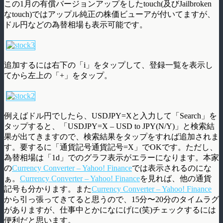
この1月の有償バージョンアップをしたtouch(及びJailbroken
なtouch)ではアップル純正の株価ビューアが付いてますが、
ドル円などの為替相場も表示可能です。
追加するには右下の「i」をタップして、登録一覧を表示し
てから左上の「+」をタップ。
例えばドル円でしたら、USDJPY=Xと入力して「Search」を
タップすると、「USDJPY=X – USD to JPY(N/Y)」と検索結
果が出てきますので、検索結果をタップをすれば追加されま
す。要するに「通貨記号通貨記号=X」でOKです。ただし、
為替相場は「1d」でのグラフ表示がエラーになります。本家
の
Currency Converter – Yahoo! Finance
では表示されるのにな
ぁ。
Currency Converter – Yahoo! Finance
を見れば、他の通貨
記号も分かります。また
Currency Converter – Yahoo! Finance
から引っ張ってきてると思うので、15分〜20分のタイムラグ
がありますが、仕事中とかになにげに(笑)チェックするには
便利だと思います。