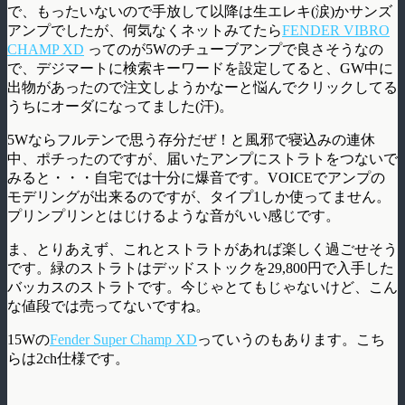
で、もったいないので手放して以降は生エレキ(涙)かサンズ
アンプでしたが、何気なくネットみてたら
FENDER VIBRO
CHAMP XD
ってのが5Wのチューブアンプで良さそうなの
で、デジマートに検索キーワードを設定してると、GW中に
出物があったので注文しようかなーと悩んでクリックしてる
うちにオーダになってました(汗)。
5Wならフルテンで思う存分だぜ！と風邪で寝込みの連休
中、ポチったのですが、届いたアンプにストラトをつないで
みると・・・自宅では十分に爆音です。VOICEでアンプの
モデリングが出来るのですが、タイプ1しか使ってません。
プリンプリンとはじけるような音がいい感じです。
ま、とりあえず、これとストラトがあれば楽しく過ごせそう
です。緑のストラトはデッドストックを29,800円で入手した
バッカスのストラトです。今じゃとてもじゃないけど、こん
な値段では売ってないですね。
15Wの
Fender Super Champ XD
っていうのもあります。こち
らは2ch仕様です。