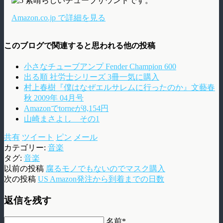
素晴らしいチューブサウンドです。
Amazon.co.jp で詳細を見る
このブログで関連すると思われる他の投稿
小さなチューブアンプ Fender Champion 600
出る順 社労士シリーズ 3冊一気に購入
村上春樹『僕はなぜエルサレムに行ったのか』文藝春
秋 2009年 04月号
Amazonでtorneが8,154円
山崎まさよし その1
共有
ツイート
ピン
メール
カテゴリー:
音楽
タグ:
音楽
以前の投稿
腐るモノでもないのでマスク購入
次の投稿
US Amazon発注から到着までの日数
返信を残す
名前*