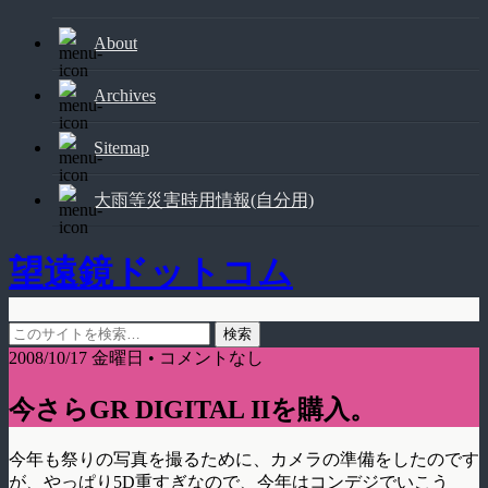
About
Archives
Sitemap
大雨等災害時用情報(自分用)
望遠鏡ドットコム
2008/10/17 金曜日 • コメントなし
今さらGR DIGITAL IIを購入。
今年も祭りの写真を撮るために、カメラの準備をしたのです
が、やっぱり5D重すぎなので、今年はコンデジでいこう