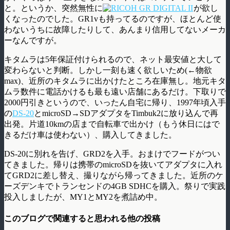
と。というか、突然無性に
が欲し
くなったのでした。GR1vも持ってるのですが、ほとんど使
わないうちに故障したりして、あんまり信用してないメーカ
ーなんですが。
キタムラは5年保証付けられるので、ネット最安値と大して
変わらないと判断。しかし一刻も速く欲しいため(←物欲
max)、近所のキタムラに出かけたところ在庫無し。地元キタ
ムラ数件に電話かけるも最も遠い店舗にあるだけ。下取りで
2000円引きというので、いったん自宅に帰り、1997年頃入手
の
DS-20
とmicroSD→SDアダプタをTimbuk2に放り込んで再
出発。片道10kmの店まで自転車で出かけ（もう休日にはで
きるだけ車は使わない）、購入してきました。
DS-20に別れを告げ、GRD2を入手。おまけでフードがつい
てきました。帰りは携帯のmicroSDを抜いてアダプタに入れ
てGRD2に差し替え、撮りながら帰ってきました。近所のケ
ーズデンキでトランセンドの4GB SDHCを購入。祭りで実践
投入しましたが、MY1とMY2を煮詰め中。
このブログで関連すると思われる他の投稿