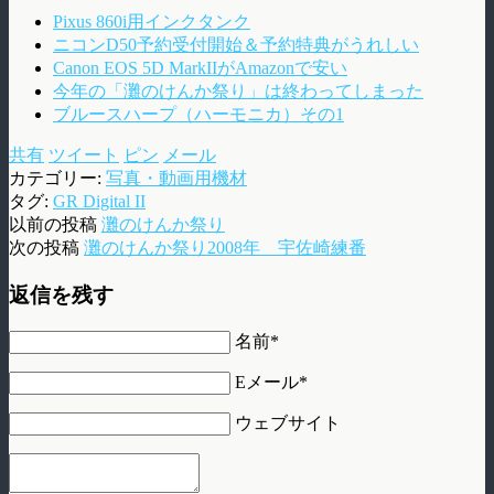
Pixus 860i用インクタンク
ニコンD50予約受付開始＆予約特典がうれしい
Canon EOS 5D MarkIIがAmazonで安い
今年の「灘のけんか祭り」は終わってしまった
ブルースハープ（ハーモニカ）その1
共有
ツイート
ピン
メール
カテゴリー:
写真・動画用機材
タグ:
GR Digital II
以前の投稿
灘のけんか祭り
次の投稿
灘のけんか祭り2008年 宇佐崎練番
返信を残す
名前*
Eメール*
ウェブサイト