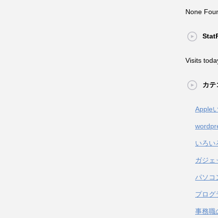
None Fou
Stat
Visits toda
カテ
Appl
wordpr
いろい
ガジェ
パソコ
プログ
事務職