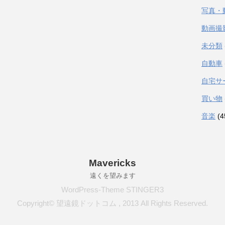
写真・
動画撮
未分類
自動車
自宅サ
買い物
音楽
(4
Mavericks
遠くを望みます
WordPress-Theme STINGER3
Copyright© 望遠鏡ドットコム , 2013 All Rights Reserved.