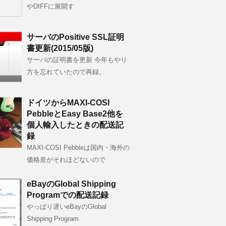
やDIFFに展開す
サーバのPositive SSL証明
書更新(2015/05版)
サーバの証明書を更新 今年もやり
方を忘れていたので再録。
ドイツからMAXI-COSI
PebbleとEasy Base2他を
個人輸入したときの配送記
録
MAXI-COSI Pebbleは国内・海外の
価格差がそれほどないので
eBayのGlobal Shipping
Programでの配送記録
やっぱり遅いeBayのGlobal
Shipping Program