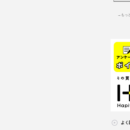
→もっ
よく