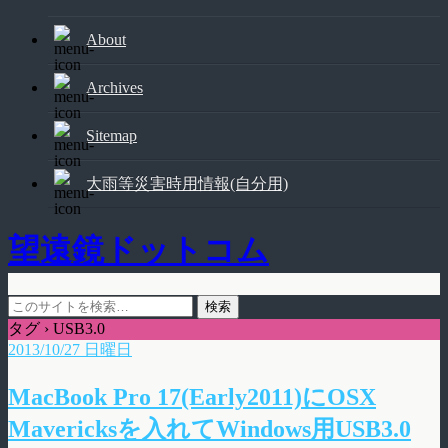
About
Archives
Sitemap
大雨等災害時用情報(自分用)
望遠鏡ドットコム
タグ › USB3.0
2013/10/27 日曜日
MacBook Pro 17(Early2011)にOSX
Mavericksを入れてWindows用USB3.0