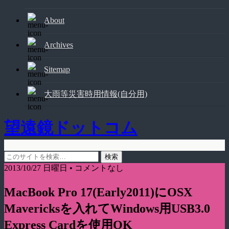
About
Archives
Sitemap
大雨等災害時用情報(自分用)
望遠鏡ドットコム
2013/10/27 日曜日 • コメントなし
MacBook Pro 17(Early2011)にOSX
Mavericksを入れてWindows用USB3.0
Express Cardを使用OK