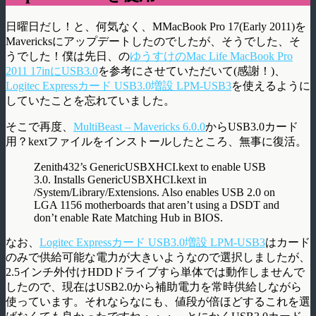
日曜日だし！と、何気なく、MMacBook Pro 17(Early 2011)を
Mavericksにアップデートしたのでしたが、そうでした、そ
うでした！僕は先日、の
ゆうすけのMac Life MacBook Pro
2011 17inにUSB3.0
を参考にさせていただいて(感謝！)、
Logitec Expressカード USB3.0増設 LPM-USB3
を使えるように
していたことを忘れていました。
そこで再度、
MultiBeast – Mavericks 6.0.0
からUSB3.0カード
用？kextファイルをインストールしたところ、無事に復活。
Zenith432’s GenericUSBXHCI.kext to enable USB
3.0. Installs GenericUSBXHCI.kext in
/System/Library/Extensions. Also enables USB 2.0 on
LGA 1156 motherboards that aren’t using a DSDT and
don’t enable Rate Matching Hub in BIOS.
なお、
Logitec Expressカード USB3.0増設 LPM-USB3
はカード
のみで供給可能な電力が大きいようなので選択しましたが、
2.5インチ外付けHDDドライブすら単体では動作しませんで
したので、現在はUSB2.0から補助電力を常時供給しながら
使っています。それならなにも、値段が倍ほどするこれを選