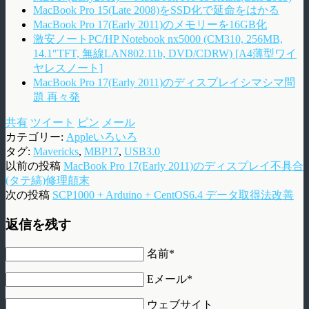
MacBook Pro 15(Late 2008)をSSD化で延命をはかる
MacBook Pro 17(Early 2011)のメモリーを16GB化
激安ノートPC/HP Notebook nx5000 (CM310, 256MB,
14.1″TFT, 無線LAN802.11b, DVD/CDRW) [A4薄型ワイ
ヤレスノート]
MacBook Pro 17(Early 2011)のディスプレイシマシマ問
題 再々発
共有
ツイート
ピン
メール
カテゴリー:
Appleいろいろ
タグ:
Mavericks
,
MBP17
,
USB3.0
以前の投稿
MacBook Pro 17(Early 2011)のディスプレイ不具合
(タテ縞)修理顛末
次の投稿
SCP1000 + Arduino + CentOS6.4 データ取得法改善
返信を残す
名前*
Eメール*
ウェブサイト