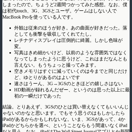
しまったので。ちょうど2週間つかってみた感想。なお、僕
は初代touch、3G、3GSとユーザ。ゲームはしない人で
MacBook Proを使っている人です。
外観は従来のほうが好き。あの曲面が好きだった。落
としても衝撃を吸収してくれてたし。
レチナディスプレイは圧倒的に綺麗。しかし色味が
変。
写真はきめ細かいけど、以前のような雰囲気ではなく
なってしまったように思うけど、これはまだなんとも
言えない。もうちょっと撮ってみます。
空きメモリはすぐに減っていくのは今までと同じだけ
ど、ゆとりがあるのはよいです
速さはうーん、3G→3GSのときほどの嬉しさはない
HD動画が録れるんだぜー、というのは思った以上に最
初の一瞬だけであった
結論。とりあえず、3GSのひとは買い替えなくてもいいんじ
ゃないのかなと思います。でもそう思うのはもしかしたら
iPadがあるからかもしれないな。いま、3GSがあって、4か
iPadかどちらかを選べ、ということならもう間違いなくiPad
だと思う。なお、iPadはThe Wall Street Journalアプリとか新聞