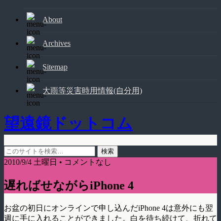
About
Archives
Sitemap
大雨等災害時用情報(自分用)
望遠鏡ドットコム
2010/9/4 土曜日 • コメントなし
遅ればせながらiPhone 4
お盆の初日にオンラインで申し込んだiPhone 4は意外にも翌
週に手に入れることができました。白を待ち続けて、折れて