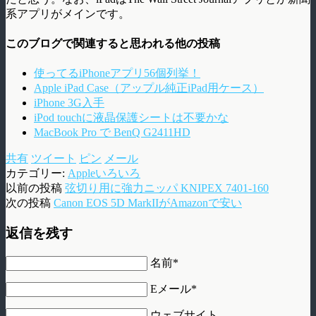
系アプリがメインです。
このブログで関連すると思われる他の投稿
使ってるiPhoneアプリ56個列挙！
Apple iPad Case（アップル純正iPad用ケース）
iPhone 3G入手
iPod touchに液晶保護シートは不要かな
MacBook Pro で BenQ G2411HD
共有
ツイート
ピン
メール
カテゴリー:
Appleいろいろ
以前の投稿
弦切り用に強力ニッパ KNIPEX 7401-160
次の投稿
Canon EOS 5D MarkIIがAmazonで安い
返信を残す
名前*
Eメール*
ウェブサイト