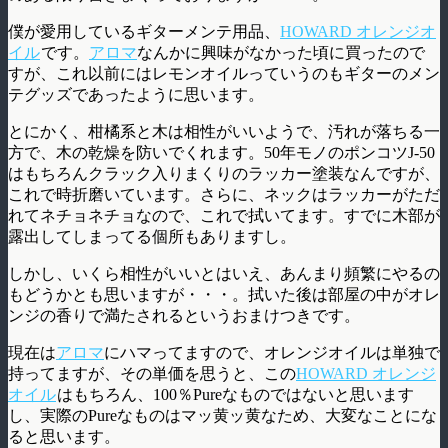
僕が愛用しているギターメンテ用品、
HOWARD オレンジオ
イル
です。
アロマ
なんかに興味がなかった頃に買ったので
すが、これ以前にはレモンオイルっていうのもギターのメン
テグッズであったように思います。
とにかく、柑橘系と木は相性がいいようで、汚れが落ちる一
方で、木の乾燥を防いでくれます。50年モノのポンコツJ-50
はもちろんクラック入りまくりのラッカー塗装なんですが、
これで時折磨いています。さらに、ネックはラッカーがただ
れてネチョネチョなので、これで拭いてます。すでに木部が
露出してしまってる個所もありますし。
しかし、いくら相性がいいとはいえ、あんまり頻繁にやるの
もどうかとも思いますが・・・。拭いた後は部屋の中がオレ
ンジの香りで満たされるというおまけつきです。
現在は
アロマ
にハマってますので、オレンジオイルは単独で
持ってますが、その単価を思うと、この
HOWARD オレンジ
オイル
はもちろん、100％Pureなものではないと思います
し、実際のPureなものはマッ黄ッ黄なため、大変なことにな
ると思います。