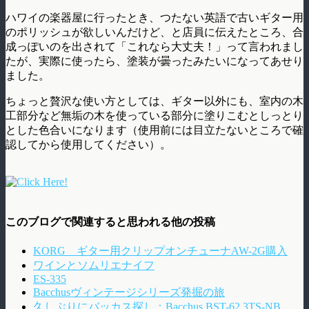
ハワイの楽器屋に行ったとき、つたない英語で古いギター用
のポリッシュが欲しいんだけど、と店員に伝えたところ、合
成っぽいのを出されて「これなら大丈夫！」って言われまし
たが、実際に使ったら、塗装が曇ったみたいになってあせり
ました。
ちょっと贅沢な使い方としては、ギター以外にも、室内の木
工部分など無垢の木を使っている部分に塗りこむとしっとり
とした色合いになります（使用前には目立たないところで確
認してから使用してください）。
このブログで関連すると思われる他の投稿
KORG ギター用クリップオンチューナAW-2G購入
ワインとソムリエナイフ
ES-335
Bacchusヴィンテージシリーズ発掘の旅
久しぶりにバッカス探し：Bacchus BST-62 3TS-NB