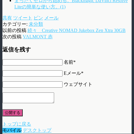
まったくゼロから始める。Blackmagic DaVinci Resolve
Liteの簡単な使い方。(1)
共有
ツイート
ピン
メール
カテゴリー:
未分類
以前の投稿
続々 Creative NOMAD Jukebox Zen Xtra 30GB
次の投稿
VALMONT 赤
返信を残す
名前*
Eメール*
ウェブサイト
公開する
トップに戻る
モバイル
デスクトップ