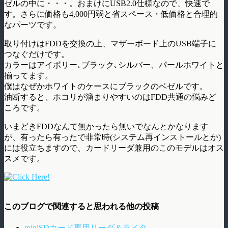
ゼルの中に・・・。おまけにUSB2.0仕様なので、快速で
す。さらに価格も4,000円弱と省スペース・低価格と合理的
なパーツです。
取り付けはFDDを交換の上、マザーボード上のUSB端子に
つなぐだけです。
カラーはアイボリー､ブラック､シルバー、パールホワイトと
揃ってます。
僕はなぜかホワイトのケースにブラックのベゼルです。
油断すると、ホコリが溜まりやすいのはFDD共通の悩みど
ころです。
いまどきFDDなんて無かったら無いでなんとかなります
が、有ったら有ったで非常時(システム再インストールとか)
には役立ちますので、カードリーダ兼用のこのモデルはオス
スメです。
このブログで関連すると思われる他の投稿
miniSDカード専用リーダ＆ライタ