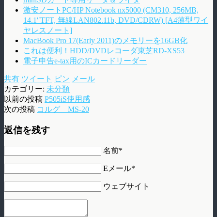
激安ノートPC/HP Notebook nx5000 (CM310, 256MB,
14.1″TFT, 無線LAN802.11b, DVD/CDRW) [A4薄型ワイ
ヤレスノート]
MacBook Pro 17(Early 2011)のメモリーを16GB化
これは便利！HDD/DVDレコーダ東芝RD-XS53
電子申告e-tax用のICカードリーダー
共有
ツイート
ピン
メール
カテゴリー:
未分類
以前の投稿
P505iS使用感
次の投稿
コルグ MS-20
返信を残す
名前*
Eメール*
ウェブサイト