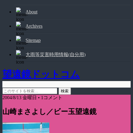
About
Archives
Sitemap
大雨等災害時用情報(自分用)
望遠鏡ドットコム
2004/8/13 金曜日 • 1コメント
山崎まさよし／ビー玉望遠鏡