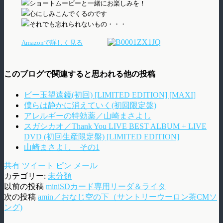
ショートムービーと一緒にお楽しみを！
心にしみこんでくるのです
それでも忘れられないもの・・・
Amazonで詳しく見る
このブログで関連すると思われる他の投稿
ビー玉望遠鏡(初回) [LIMITED EDITION] [MAXI]
僕らは静かに消えていく(初回限定盤)
アレルギーの特効薬／山崎まさよし
スガシカオ／Thank You LIVE BEST ALBUM + LIVE
DVD (初回生産限定盤) [LIMITED EDITION]
山崎まさよし その1
共有
ツイート
ピン
メール
カテゴリー:
未分類
以前の投稿
miniSDカード専用リーダ＆ライタ
次の投稿
amin／おなじ空の下（サントリーウーロン茶CMソ
ング)