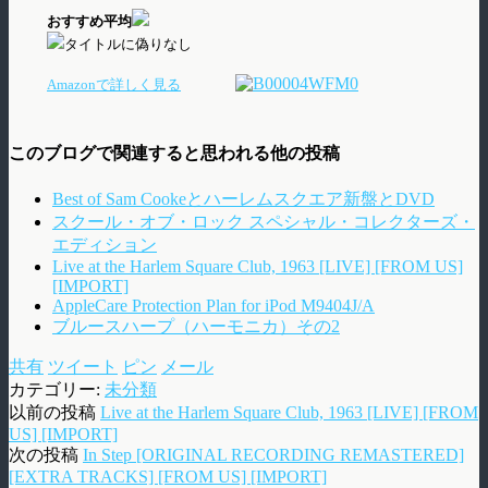
おすすめ平均
タイトルに偽りなし
Amazonで詳しく見る
このブログで関連すると思われる他の投稿
Best of Sam Cookeとハーレムスクエア新盤とDVD
スクール・オブ・ロック スペシャル・コレクターズ・
エディション
Live at the Harlem Square Club, 1963 [LIVE] [FROM US]
[IMPORT]
AppleCare Protection Plan for iPod M9404J/A
ブルースハープ（ハーモニカ）その2
共有
ツイート
ピン
メール
カテゴリー:
未分類
以前の投稿
Live at the Harlem Square Club, 1963 [LIVE] [FROM
US] [IMPORT]
次の投稿
In Step [ORIGINAL RECORDING REMASTERED]
[EXTRA TRACKS] [FROM US] [IMPORT]