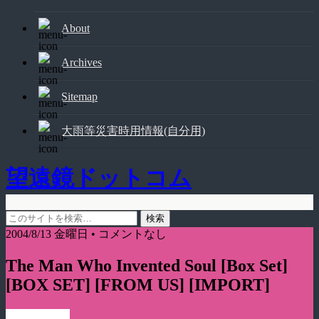
About
Archives
Sitemap
大雨等災害時用情報(自分用)
望遠鏡ドットコム
2004/8/13 金曜日 • コメントなし
The Man Who Invented Soul [Box Set]
[BOX SET] [FROM US] [IMPORT]