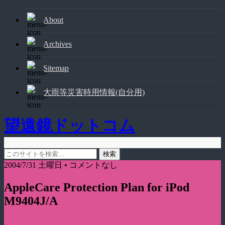
About
Archives
Sitemap
大雨等災害時用情報(自分用)
望遠鏡ドットコム
2004/7/31 土曜日 • コメントなし
AppleCare Protection Plan for iPod
M9404J/A