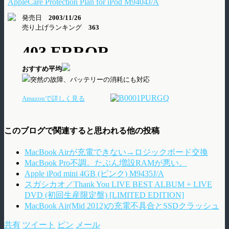
AppleCare Protection Plan for iPod M9404J/A
発売日
2003/11/26
売り上げランキング
363
おすすめ平均
突然の故障、バッテリーの消耗にも対応
Amazonで詳しく見る
このブログで関連すると思われる他の投稿
MacBook Airが充電できない→ロジックボード交換
MacBook Pro不調。たぶん増設RAMが悪い。
Apple iPod mini 4GB (ピンク) M9435J/A
スガシカオ／Thank You LIVE BEST ALBUM + LIVE
DVD (初回生産限定盤) [LIMITED EDITION]
MacBook Air(Mid 2012)の充電不具合とSSDクラッシュ
共有
ツイート
ピン
メール