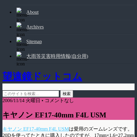
About
Archives
Sitemap
大雨等災害時用情報(自分用)
望遠鏡ドットコム
2006/11/14 火曜日 • コメントなし
キヤノン EF17-40mm F4L USM
キヤノン EF17-40mm F4L USM
は愛用のズームレンズです。
20Dを使ってたときに購入したのですが、17mm×1.6=27.2mm