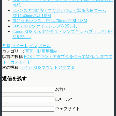
感想
Lレンズの割に安くてなおかつよく写る広角ズーム
EF17-40mm/F4L USM
気になるレンズ EF24-70mm/F2.8L USM
EOS20Dでツァイスレンズを楽しむ
Canon EOS Kiss デジタル・レンズキット(ブラック)[EF-
S18-55mm
共有
ツイート
ピン
メール
カテゴリー:
写真・動画用機材
以前の投稿
EOS＋マウントアダプタを使ってMFレンズでフ
ォーカスエイド
次の投稿
ライカ-EOSマウントアダプタ
返信を残す
名前*
Eメール*
ウェブサイト