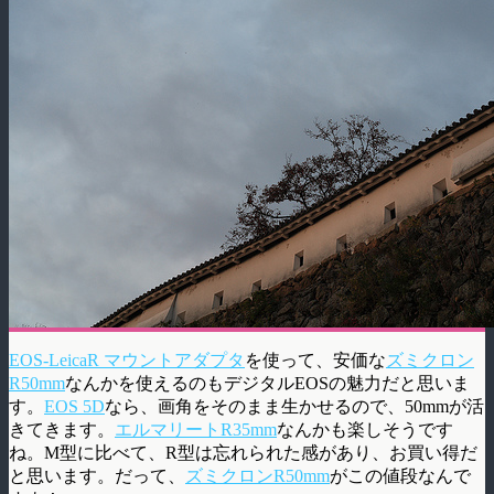
EOS-LeicaR マウントアダプタ
を使って、安価な
ズミクロン
R50mm
なんかを使えるのもデジタルEOSの魅力だと思いま
す。
EOS 5D
なら、画角をそのまま生かせるので、50mmが活
きてきます。
エルマリートR35mm
なんかも楽しそうです
ね。M型に比べて、R型は忘れられた感があり、お買い得だ
と思います。だって、
ズミクロンR50mm
がこの値段なんで