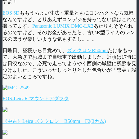
すよ！
EOS 5D
ももうちょい寸法・重量ともにコンパクトなら気軽
なんですけど、とりあえずコンデジを持ってない僕はこれで
撮ってます。
Panasonic LUMIX DMC-LX2
あたりもそそられ
るのですけど、そのお金があったら、古いR型ライカのレン
ズのほうが楽しいような気もするし。。。
日曜日、昼寝から目覚めて、
ズミクロンR50mm
だけをもっ
て、大急ぎでお城まで自転車で出動しました。近頃は17時に
は日没なので、必死で走ってようやく西側の城壁に残照を見
つけました。こういったしっとりとした色合いが「忠実」設
定のよいところですね。
EOS-LeicaR マウントアダプタ
《中古》Leica ズミクロン R50mm F2(3カム)