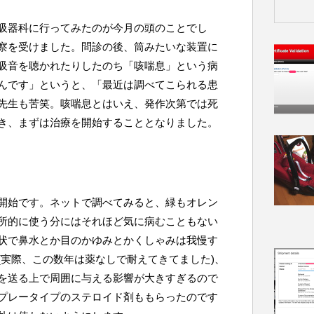
吸器科に行ってみたのが今月の頭のことでし
察を受けました。問診の後、筒みたいな装置に
吸音を聴かれたりしたのち「咳喘息」という病
んです」というと、「最近は調べてこられる患
先生も苦笑。咳喘息とはいえ、発作次第では死
き、まずは治療を開始することとなりました。
開始です。ネットで調べてみると、緑もオレン
所的に使う分にはそれほど気に病むこともない
状で鼻水とか目のかゆみとかくしゃみは我慢す
(実際、この数年は薬なしで耐えてきてました)、
を送る上で周囲に与える影響が大きすぎるので
プレータイプのステロイド剤ももらったのです