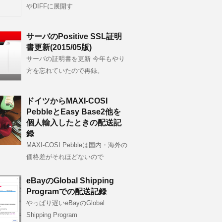
やDIFFに展開す
サーバのPositive SSL証明
書更新(2015/05版)
サーバの証明書を更新 今年もやり
方を忘れていたので再録。
ドイツからMAXI-COSI
PebbleとEasy Base2他を
個人輸入したときの配送記
録
MAXI-COSI Pebbleは国内・海外の
価格差がそれほどないので
eBayのGlobal Shipping
Programでの配送記録
やっぱり遅いeBayのGlobal
Shipping Program