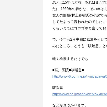
思えば15年ほど前、あれはまだ同
た)、1992年の春かな、その年
友人の部屋(村上春樹氏の小説で
してたよって言われたのでした。
くらいまではゴホゴホと言ってお
で、今年も2月中旬に風邪を引い
みたところ、どうも「咳喘息」と
軽く検索するだけでも
■宮川医院■咳喘息■
http://www6.ocn.ne.jp/~miyagawa/
咳喘息
http://www.ne.jp/asahi/web/oki/hea
などが見つかります。