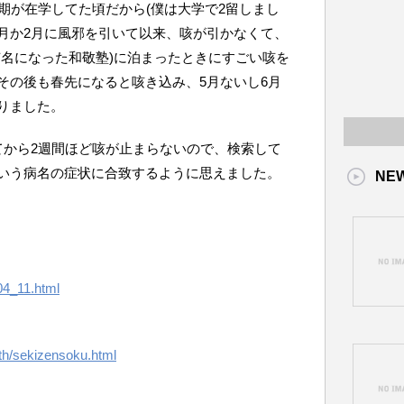
期が在学してた頃だから(僕は大学で2留しまし
は1月か2月に風邪を引いて以来、咳が引かなくて、
有名になった和敬塾)に泊まったときにすごい咳を
その後も春先になると咳き込み、5月ないし6月
りました。
てから2週間ほど咳が止まらないので、検索して
いう病名の症状に合致するように思えました。
NE
04_11.html
lth/sekizensoku.html