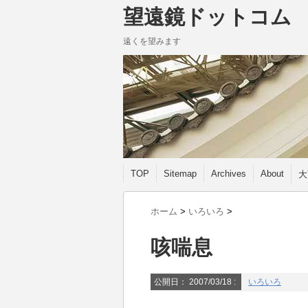
望遠鏡ドットコム
遠くを望みます
TOP
Sitemap
Archives
About
大
ホーム
>
いろいろ
>
咳喘息
公開日：
2007/03/18
:
いろいろ