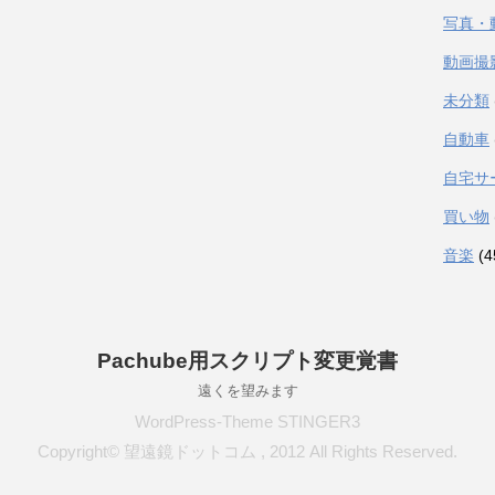
写真・
動画撮
未分類
自動車
自宅サ
買い物
音楽
(4
Pachube用スクリプト変更覚書
遠くを望みます
WordPress-Theme STINGER3
Copyright© 望遠鏡ドットコム , 2012 All Rights Reserved.