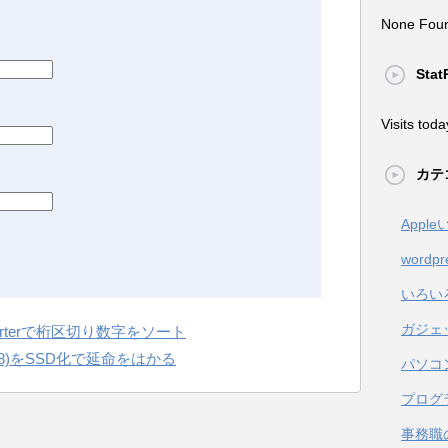
None Fou
Stat
Visits toda
カテ
Appl
wordpr
いろい
ガジェ
esorterで桁区切り数字をソート
e 2008)をSSD化で延命をはかる
パソコ
プログ
事務職