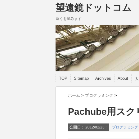
望遠鏡ドットコム
遠くを望みます
TOP
Sitemap
Archives
About
大
ホーム
>
プログラミング
>
Pachube用ス
公開日：
2012/02/23
:
プログラミング