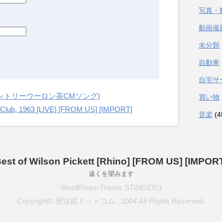
写真・
動画撮
未分類
自動車
自宅サ
サントリーウーロン茶CMソング)
買い物
e Club, 1963 [LIVE] [FROM US] [IMPORT]
音楽
(4
est of Wilson Pickett [Rhino] [FROM US] [IMPOR
遠くを望みます
WordPress-Theme STINGER3
Copyright© 望遠鏡ドットコム , 2004 All Rights Reserved.