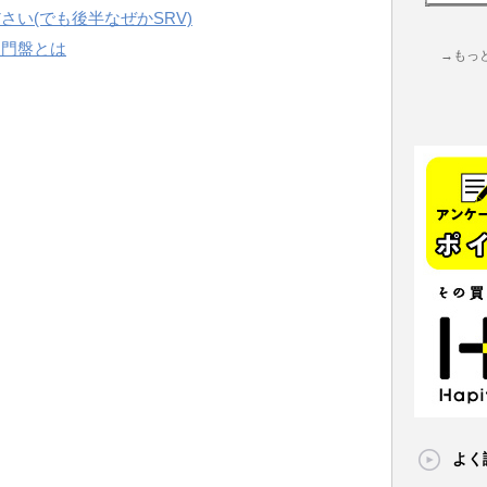
い(でも後半なぜかSRV)
入門盤とは
→もっ
よく