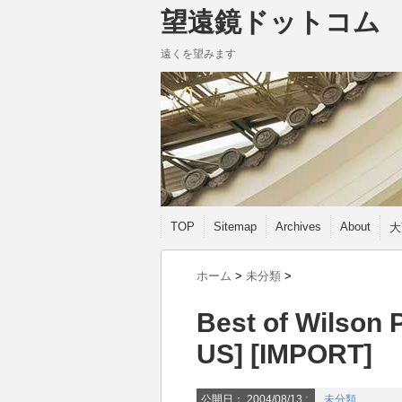
望遠鏡ドットコム
遠くを望みます
TOP
Sitemap
Archives
About
大
ホーム
>
未分類
>
Best of Wilson 
US] [IMPORT]
公開日：
2004/08/13
:
未分類