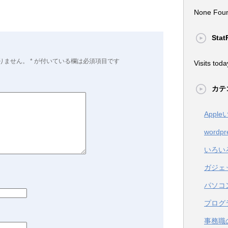
None Fou
Stat
りません。
*
が付いている欄は必須項目です
Visits toda
カテ
Appl
wordpr
いろい
ガジェ
パソコ
プログ
事務職