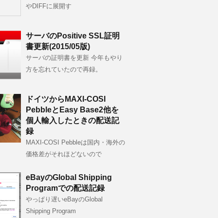
やDIFFに展開す
サーバのPositive SSL証明
書更新(2015/05版)
サーバの証明書を更新 今年もやり
方を忘れていたので再録。
ドイツからMAXI-COSI
PebbleとEasy Base2他を
個人輸入したときの配送記
録
MAXI-COSI Pebbleは国内・海外の
価格差がそれほどないので
eBayのGlobal Shipping
Programでの配送記録
やっぱり遅いeBayのGlobal
Shipping Program