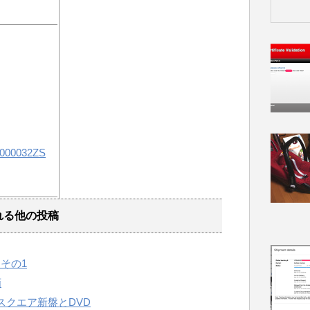
れる他の投稿
その1
画
ーレムスクエア新盤とDVD