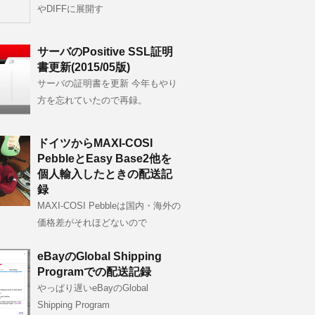
やDIFFに展開す
サーバのPositive SSL証明
書更新(2015/05版)
サーバの証明書を更新 今年もやり
方を忘れていたので再録。
ドイツからMAXI-COSI
PebbleとEasy Base2他を
個人輸入したときの配送記
録
MAXI-COSI Pebbleは国内・海外の
価格差がそれほどないので
eBayのGlobal Shipping
Programでの配送記録
やっぱり遅いeBayのGlobal
Shipping Program