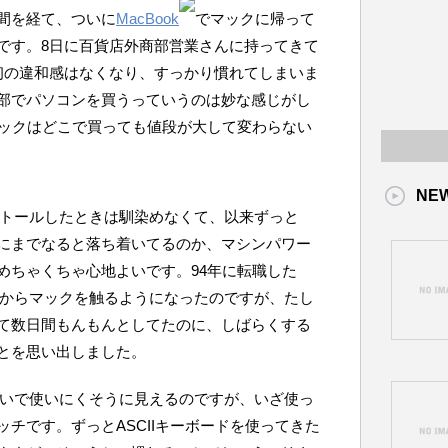
期間を経て、ついに
MacBook
でマックに帰って
です。8日に百貨店外商部営業さんに持ってきて
初の違和感はなくなり、すっかり慣れてしまいま
部でパソコンを買うっていうのは妙な感じがし
マックはどこで買っても値段が大して変わらない
NE
インストールしたときは馴染めなくて、以来ずっと
0.4にまでなると落ち着いてるのか、マシンパワー
めちゃくちゃ心地よいです。94年に転職した
えられてからマックを触るようになったのですが、たし
て数日間もんもんとしてたのに、しばらくする
とを思い出しました。
みたいで使いにくそうに見えるのですが、いざ使っ
チです。ずっとASCIIキーボードを使ってきた