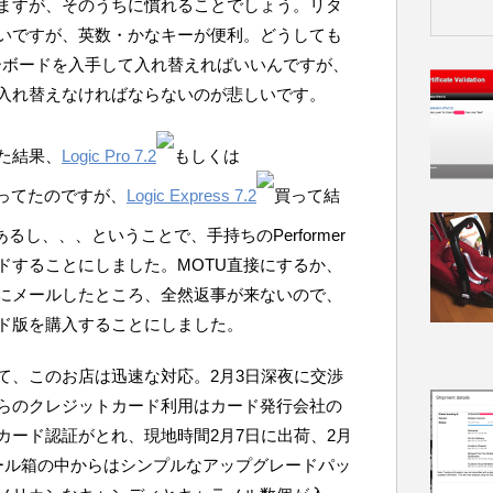
ますが、そのうちに慣れることでしょう。リタ
いですが、英数・かなキーが便利。どうしても
ーボードを入手して入れ替えればいいんですが、
入れ替えなければならないのが悲しいです。
た結果、
Logic Pro 7.2
もしくは
ってたのですが、
Logic Express 7.2
買って結
るし、、、ということで、手持ちのPerformer
ップグレードすることにしました。MOTU直接にするか、
Uにメールしたところ、全然返事が来ないので、
ド版を購入することにしました。
て、このお店は迅速な対応。2月3日深夜に交渉
らのクレジットカード利用はカード発行会社の
カード認証がとれ、現地時間2月7日に出荷、2月
ール箱の中からはシンプルなアップグレードパッ