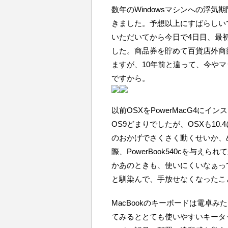
数年のWindowsマシンへの浮気
きました。予想以上にすばらしい
いただいてから今日で4日目、最
した。商品券を貯めて百貨店外商
ますが、10年前と違って、今や
ですから。
以前OSXをPowerMacG4に
OS9どまりでしたが、OSXも1
のおかげでさくさく動くせいか、
際、PowerBook540cを与
かあのときも、使いにくいなぁっ
と馴染んで、手放せなくなったこ
MacBookのキーボードは電卓
てみるととても使いやすいキータッ