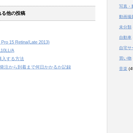
写真・
れる他の投稿
動画撮
未分類
自動車
Pro 15 Retina(Late 2013)
自宅サ
110LL/A
買い物
フで購入する方法
ンストア発注から到着まで何日かかるか記録
音楽
(4