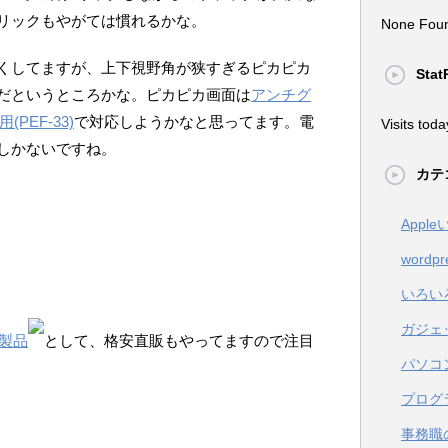
リックもやがては慣れるかな。
None Fou
くしてますが、上下視野角が狭すぎるピカピカ
Stat
だというところかな。ピカピカ画面は
アンチグ
(PEF-33)
で対応しようかなと思ってます。電
Visits toda
しかないですね。
カテ
Appl
wordpr
いろい
ガジェ
製品
として、格安直販もやってますので注目
パソコ
プログ
事務職