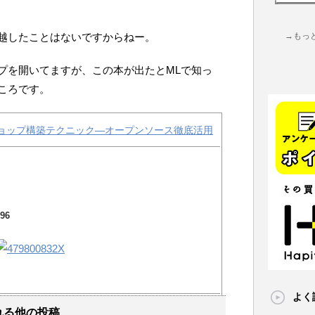
越したことはないですからねー。
→もっ
ョップを開いてますが、この本が出たとMLで知っ
ころです。
ンショップ構築テクニック―オープンソース徹底活用
296
よく
れる他の投稿