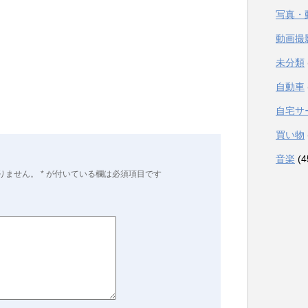
写真・
動画撮
未分類
自動車
自宅サ
買い物
音楽
(4
りません。
*
が付いている欄は必須項目です