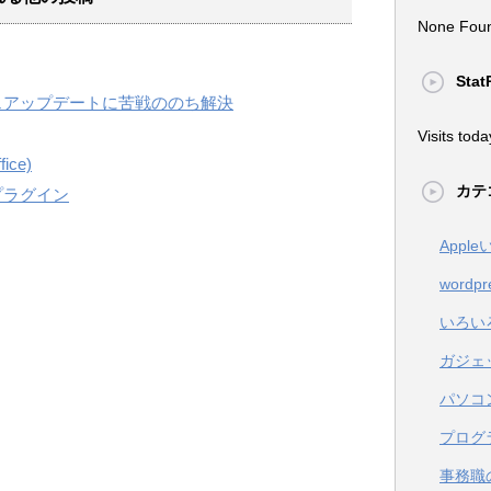
None Fou
Stat
ームウェアップデートに苦戦ののち解決
Visits toda
ice)
カテ
seプラグイン
Appl
wordpr
いろい
ガジェ
パソコ
プログ
事務職