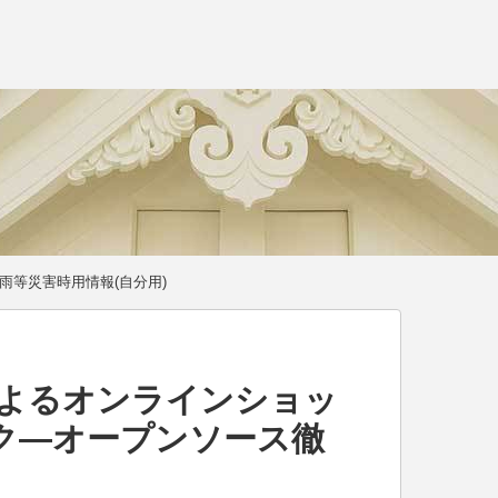
雨等災害時用情報(自分用)
eによるオンラインショッ
ク―オープンソース徹