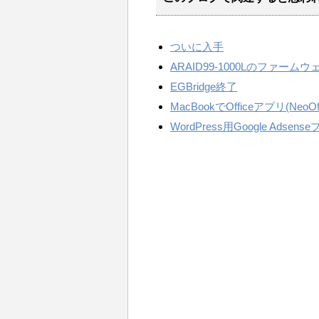
ついに入手
ARAID99-1000Lのファ
EGBridge終了
MacBookでOfficeアプリ(NeoOff
WordPress用Google Adsen