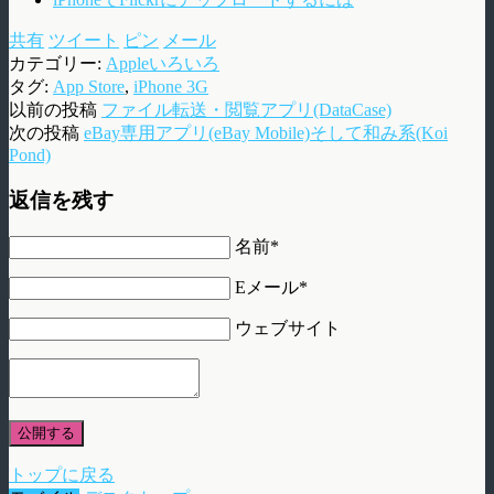
共有
ツイート
ピン
メール
カテゴリー:
Appleいろいろ
タグ:
App Store
,
iPhone 3G
以前の投稿
ファイル転送・閲覧アプリ(DataCase)
次の投稿
eBay専用アプリ(eBay Mobile)そして和み系(Koi
Pond)
返信を残す
名前*
Eメール*
ウェブサイト
公開する
トップに戻る