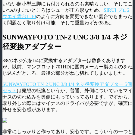
いない超小型三脚にも付けられるのも素晴らしい。そしてこ
いつのすごいところはシューが正方形なため、
SIRUI プロ2
ウエイ雲台L-10
のように方向を変更できない雲台でもまった
く問題なく取り付け可能。そして重量わずか38.8g。
SUNWAYFOTO TN-2 UNC 3/8 1/4 ネジ
径変換アダプター
3/8のネジ穴を1/4に変換するアダプターは数多くあります
が、以前、マンフロット701HDに国内メーカー製のものをね
じ込んだところ、最後の部分がねじ切れてしまいました。
SUNWAYFOTO TN-2 UNC 3/8 1/4 ネジ径変換アダプター 5個
セット
は発想の転換というか、普通、外側についているマイ
ナスの切れ込みを奥側にもっていってあります。ですから、
取り外しの際にはマイナスのドライバが必要ですが、確実に
外せる安心感があります。
非常にしっかりと作ってあり、安心です。こういうの一つと