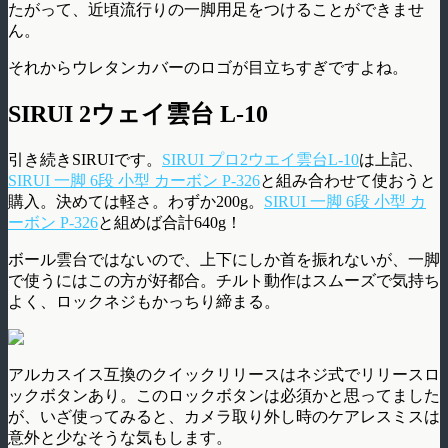
たがって、近頃流行りの一脚用足をつけることができませ
ん。
それからウレタンカバーのロゴが目立ちすぎですよね。
SIRUI 2ウェイ雲台 L-10
引き続きSIRUIです。
SIRUI プロ2ウエイ雲台L-10
は上記、
SIRUI 一脚 6段 小型 カーボン P-326
と組み合わせて使おうと
購入。決めては軽さ。わずか200g。
SIRUI 一脚 6段 小型 カ
ーボン P-326
と組めば合計640g！
ボール雲台ではないので、上下にしか首を振れないが、一脚
で使うにはこの方が好都合。チルト動作はスムーズで気持ち
よく、ロックネジもかっちり締まる。
アルカスイス互換のクイックリリースはネジ式でリリースロ
ックボタンあり。このロックボタンは必須かと思ってました
が、いざ使ってみると、カメラ取り外し時のケアレスミスは
意外と少なそうな気もします。