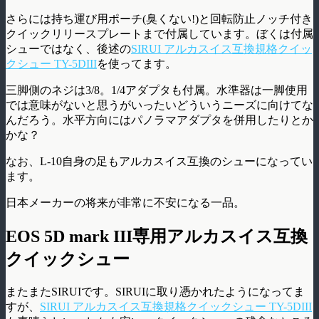
さらには持ち運び用ポーチ(臭くない!)と回転防止ノッチ付き
クイックリリースプレートまで付属しています。ぼくは付属
シューではなく、後述の
SIRUI アルカスイス互換規格クイッ
クシュー TY-5DIII
を使ってます。
三脚側のネジは3/8。1/4アダプタも付属。水準器は一脚使用
では意味がないと思うがいったいどういうニーズに向けてな
んだろう。水平方向にはパノラマアダプタを併用したりとか
かな？
なお、L-10自身の足もアルカスイス互換のシューになってい
ます。
日本メーカーの将来が非常に不安になる一品。
EOS 5D mark III専用アルカスイス互換
クイックシュー
またまたSIRUIです。SIRUIに取り憑かれたようになってま
すが、
SIRUI アルカスイス互換規格クイックシュー TY-5DIII