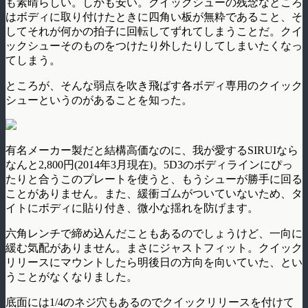
も素晴らしい。しかも安い。クイックシューの残念なところ
はボディに取り付けたときに四角い板が無粋であること、そ
してそれが何かの拍子に回転してずれてしまうことだ。クイ
ックシューそのものをつけたり外したりしてしまいたくなっ
てしまう。
ところが、そんな弱点を吹き飛ばす各ボディ専用のクイック
シューというのがあることを知った。
有名メーカー製だと結構高価なのに、我が愛するSIRUIなら
なんと2,800円(2014年3月現在)。5D3のボディラインにぴっ
たりと合うこのプレートを使うと、もうシューが勝手に回る
ことがありません。また、緩衝ゴムがついていないため、タ
イトにボディに貼り付き、微小な揺れを防げます。
六角レンチで締め込んだこともあるのでしょうけど、一向に
緩む気配がありません。まさにジャストフィット。クイック
リリースにマウントしたら明後日の方向を向いていた、とい
うことがなくなりました。
底面には1/4のネジ穴もあるのでクイックリリースを付けて