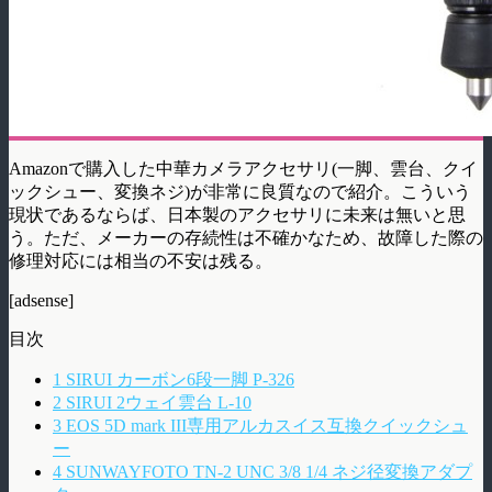
Amazonで購入した中華カメラアクセサリ(一脚、雲台、クイ
ックシュー、変換ネジ)が非常に良質なので紹介。こういう
現状であるならば、日本製のアクセサリに未来は無いと思
う。ただ、メーカーの存続性は不確かなため、故障した際の
修理対応には相当の不安は残る。
[adsense]
目次
1
SIRUI カーボン6段一脚 P-326
2
SIRUI 2ウェイ雲台 L-10
3
EOS 5D mark III専用アルカスイス互換クイックシュ
ー
4
SUNWAYFOTO TN-2 UNC 3/8 1/4 ネジ径変換アダプ