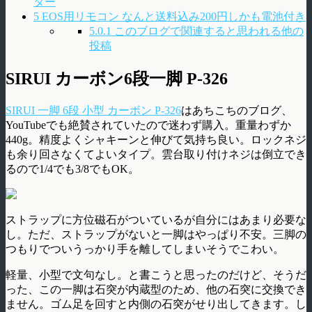
ター
5
EOS用リモコン なんと送料込み200円しかも電池付き
5.0.1
このブログで関連すると思われる他の
投稿
SIRUI カーボン6段一脚 P-326
SIRUI 一脚 6段 小型 カーボン P-326
はあちこちのブログ、
YouTubeでも絶賛されていたので迷わず購入。重量わずか
440g。精度よくシャキーンと伸びて気持ち良い。ロックネジ
も余り回さなくてよいタイプ。雲台取り付けネジは倒立でき
るので1/4でも3/8でもOK。
ストラップに方位磁石がついているが自分にはあまり必要な
し。ただ、ストラップがないと一脚はやっぱり不安。三脚の
つもりでついうっかり手を離してしまいそうでこわい。
軽量、小型で文句なし。と書こうと思ったのだけど、そうだ
った、この一脚は石突が内蔵型のため、他の石突に交換でき
ません。ゴム足を回すと内側の石突がせり出してきます。し