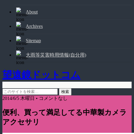
About
Archives
Sitemap
大雨等災害時用情報(自分用)
望遠鏡ドットコム
2014/6/5 木曜日 • コメントなし
便利、買って満足してる中華製カメラ
アクセサリ