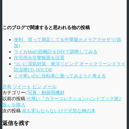
このブログで関連すると思われる他の投稿
便利、買って満足してる中華製カメラアクセサリ(追
加)
ライカM4の距離計をDIYで調整してみる
住宅用火災警報器を設置
ついに湿気対策 東洋リビング オートクリーンドライ
防湿庫ED-165CDB
くそ寒いのに自転車に乗ってみようと考える
共有
ツイート
ピン
メール
カテゴリー:
写真・動画用機材
以前の投稿
分厚い『カラーコレクションハンドブック第2
版』を購入
次の投稿
花も実もならないけど元気な梅の木
返信を残す